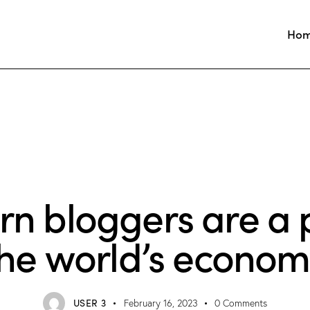
Ho
DESIGN
n bloggers are a p
the world’s econom
USER 3
February 16, 2023
0
Comments