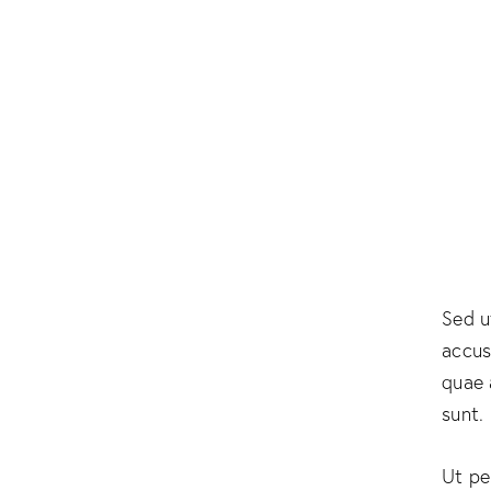
Sed u
accus
quae 
sunt.
Ut pe