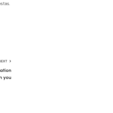
stas.
NEXT
ration
in you