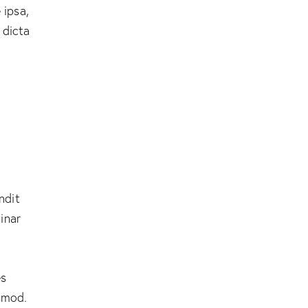
 ipsa,
 dicta
andit
inar
es
smod.