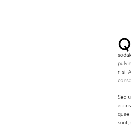
sodal
pulvi
nisi. 
conse
Sed u
accus
quae 
sunt,