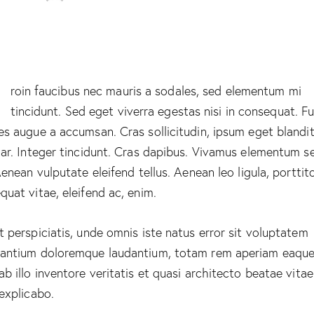
Q
roin faucibus nec mauris a sodales, sed elementum mi
tincidunt. Sed eget viverra egestas nisi in consequat. F
es augue a accumsan. Cras sollicitudin, ipsum eget blandi
nar. Integer tincidunt. Cras dapibus. Vivamus elementum 
Aenean vulputate eleifend tellus. Aenean leo ligula, porttito
quat vitae, eleifend ac, enim.
t perspiciatis, unde omnis iste natus error sit voluptatem
antium doloremque laudantium, totam rem aperiam eaque
ab illo inventore veritatis et quasi architecto beatae vitae
 explicabo.