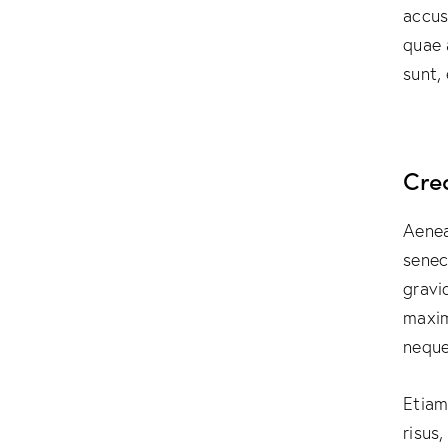
accus
quae 
sunt,
Cre
Aenea
senec
gravid
maxim
neque 
Etiam
risus