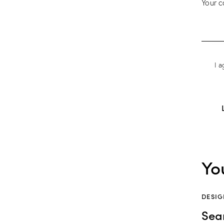
I a
Yo
DESIG
Sea