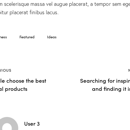
m scelerisque massa vel augue placerat, a tempor sem ege
itur placerat finibus lacus.
ness
Featured
Ideas
VIOUS
le choose the best
Searching for inspi
al products
and finding it 
User 3