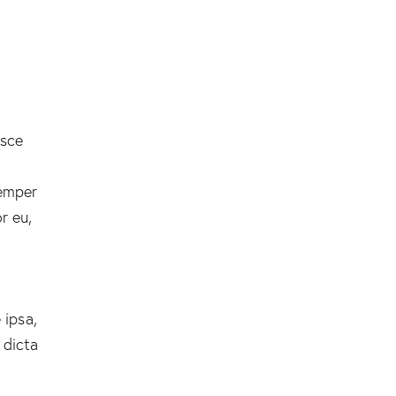
usce
t
semper
r eu,
 ipsa,
 dicta