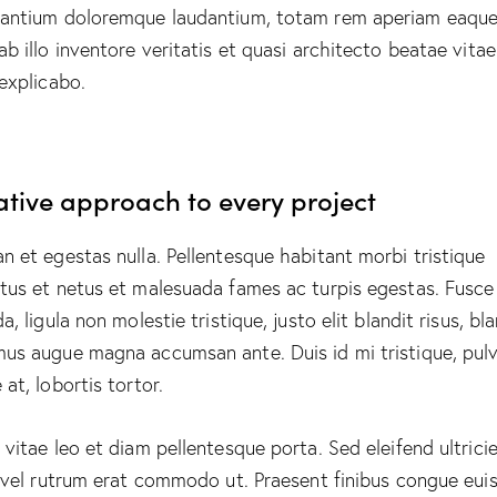
antium doloremque laudantium, totam rem aperiam eaque
ab illo inventore veritatis et quasi architecto beatae vitae
 explicabo.
ative approach to every project
n et egestas nulla. Pellentesque habitant morbi tristique
tus et netus et malesuada fames ac turpis egestas. Fusce
a, ligula non molestie tristique, justo elit blandit risus, bl
us augue magna accumsan ante. Duis id mi tristique, pulv
at, lobortis tortor.
 vitae leo et diam pellentesque porta. Sed eleifend ultrici
, vel rutrum erat commodo ut. Praesent finibus congue eui