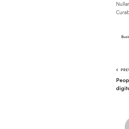
Nulla
Curab
Busi
PRE
Peop
digit